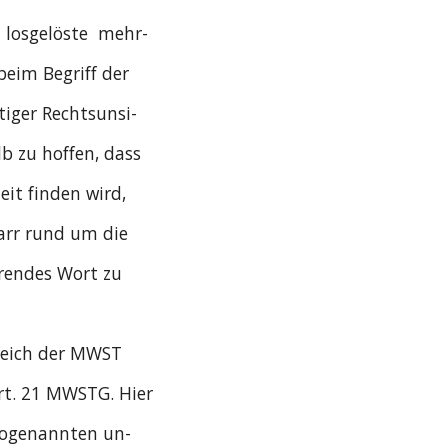
  losgelöste  mehr-
 beim Begriff der
tiger Rechtsunsi-
lb zu hoffen, dass
it finden wird,
arr rund um die
ärendes Wort zu
ereich der MWST
rt. 21 MWSTG. Hier
 sogenannten un-