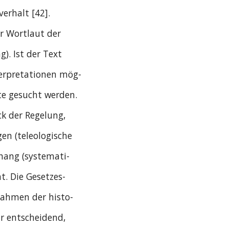
erhalt [42].
r Wortlaut der
. Ist der Text
terpretationen mög-
te gesucht werden.
k der Regelung,
n (teleologische
ang (systemati-
t. Die Gesetzes-
 Rahmen der histo-
r entscheidend,