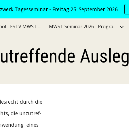
werk Tagesseminar - Freitag 25. September 2026
ip to main content
Skip to navigat
VATNet KI Tool - ESTV MWST Verwaltungspraxis
MWST Seminar 2026 - Programm
utreffende Ausle
desrecht durch die
hts, die unzutref-
Anwendung  eines