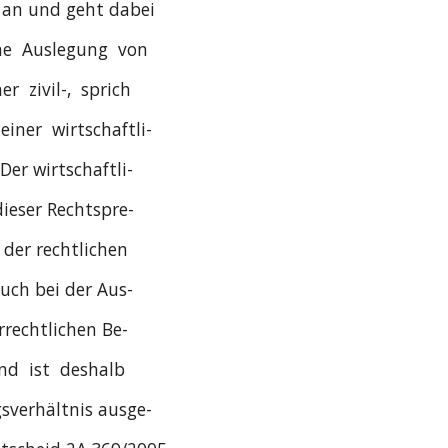
e an und geht dabei
he  Auslegung  von
r  zivil-,  sprich
einer  wirtschaftli-
Der wirtschaftli-
eser Rechtspre-
der rechtlichen
uch bei der Aus-
rrechtlichen Be-
nd  ist  deshalb
gsverhältnis ausge-