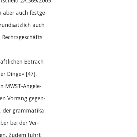
ntscheid 2A.369/2005
n aber auch festge-
 grundsätzlich auch
  Rechtsgeschäfts
haftlichen Betrach-
er Dinge» [47].
e in MWST-Angele-
den Vorrang gegen-
. der grammatika-
aber bei der Ver-
gen. Zudem führt