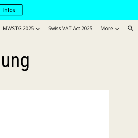
Infos
ion
MWSTG 2025
Swiss VAT Act 2025
More
gung