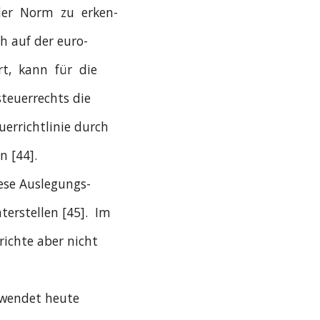
 der  Norm  zu  erken-
h auf der euro-
,  kann  für  die
teuerrechts die
errichtlinie durch
n [44].
iese Auslegungs-
terstellen [45].  Im
richte aber nicht
wendet heute