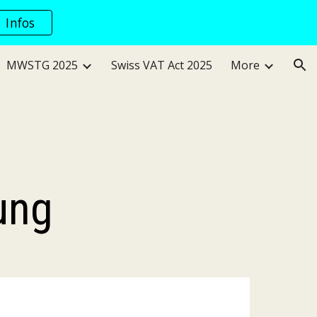
Infos
ion
MWSTG 2025
Swiss VAT Act 2025
More
ung