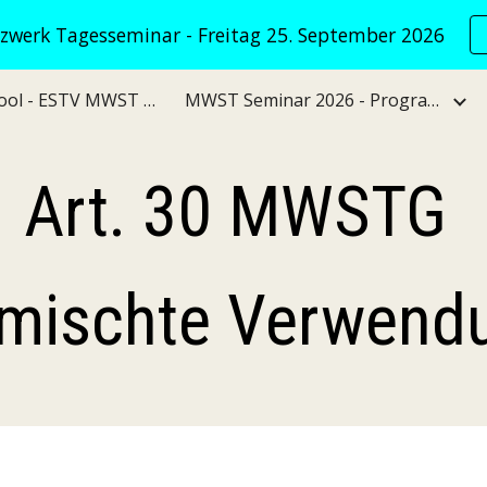
werk Tagesseminar - Freitag 25. September 2026
ip to main content
Skip to navigat
VATNet KI Tool - ESTV MWST Verwaltungspraxis
MWST Seminar 2026 - Programm
Art. 30 MWSTG 
mischte Verwend