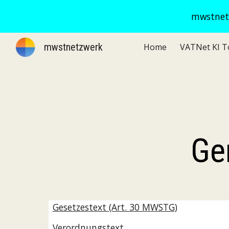
mwstnetz
Sk
mwstnetzwerk
Home
Ge
Gesetzestext (Art. 30 MWSTG)
Verordnungstext