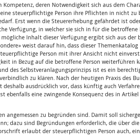
len Kompetenz, deren Notwendigkeit sich aus dem Char
ine steuerpflichtige Person ihre Pflichten in nicht zu 
arf. Erst wenn die Steuererhebung gefährdet ist oder 
che Verfügung, in welcher sie sich in für die betroffene
mögliche Inhalt dieser Verfügung ergibt sich aus der b
ndere» weist darauf hin, dass dieser Themenkatalog nic
euerpflichtige Person mit ihrer Ansicht nicht einverst
gkeit in Bezug auf die betroffene Person weiterführen k
nd des Selbstveranlagungsprinzips ist es ein berechtig
erbindlich zu klären. Nach der heutigen Praxis des Bun
t deshalb ausdrücklich vor, dass künftig auch Verfahren
st ebenfalls eine zwingende Konsequenz des in Artike
ngen angemessen zu begründen sind. Damit soll sicherge
nn; dazu sind Begründungen erforderlich, die über die
rschrift erlaubt der steuerpflichtigen Person auch, ei