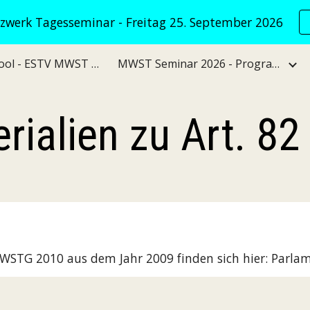
werk Tagesseminar - Freitag 25. September 2026
ip to main content
Skip to navigat
VATNet KI Tool - ESTV MWST Verwaltungspraxis
MWST Seminar 2026 - Programm
rialien zu Art. 
WSTG 2010 aus dem Jahr 2009 finden sich hier: Parla