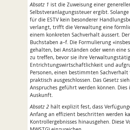
Absatz 1
 ist die Zuweisung einer generel
Selbstveranlagungssteuer ergibt. Solange e
für die ESTV kein besonderer Handlungsbed
verlangt, trifft die Verwaltung eine förmli
einem konkreten Sachverhalt äussert. Der 
Buchstaben a–f. Die Formulierung «insbeso
gehalten, bei Anständen oder wenn eine st
zu treffen, bevor sie ihre Verwaltungstäti
Entrichtungswirtschaftlichkeit und aufgru
Personen, einen bestimmten Sachverhalt v
praktisch ausgeschlossen. Das Gesetz sieh
Anspruches geführt werden können. Dies i
Auskunft.
Absatz 2
 hält explizit fest, dass Verfügu
Anfang an effizient beschritten werden ka
Kontrollergebnisses hinausgehen. Diese Vo
MWSTG) einzureichen.