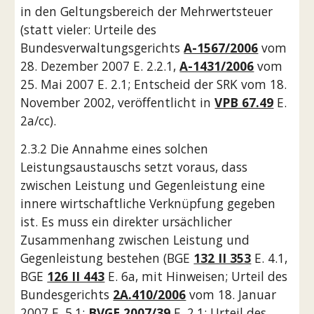
in den Geltungsbereich der Mehrwertsteuer 
(statt vieler: Urteile des 
Bundesverwaltungsgerichts 
A-1567/2006
 vom 
28. Dezember 2007 E. 2.2.1, 
A-1431/2006
 vom 
25. Mai 2007 E. 2.1; Entscheid der SRK vom 18. 
November 2002, veröffentlicht in 
VPB 67.49
 E. 
2a/cc).
2.3.2 Die Annahme eines solchen 
Leistungsaustauschs setzt voraus, dass 
zwischen Leistung und Gegenleistung eine 
innere wirtschaftliche Verknüpfung gegeben 
ist. Es muss ein direkter ursächlicher 
Zusammenhang zwischen Leistung und 
Gegenleistung bestehen (BGE 
132 II 353
 E. 4.1, 
BGE 
126 II 443
 E. 6a, mit Hinweisen; Urteil des 
Bundesgerichts 
2A.410/2006
 vom 18. Januar 
2007 E. 5.1; 
BVGE 2007/39
 E. 2.1; Urteil des 