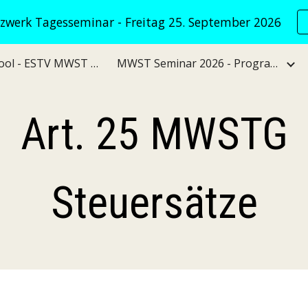
werk Tagesseminar - Freitag 25. September 2026
ip to main content
Skip to navigat
VATNet KI Tool - ESTV MWST Verwaltungspraxis
MWST Seminar 2026 - Programm
Art. 25 MWSTG
Steuersätze