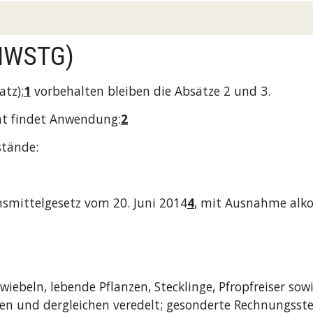
 MWSTG)
atz);
1
vorbehalten bleiben die Absätze 2 und 3.
ent findet Anwendung:
2
stände:
smittelgesetz vom 20. Juni 2014
4
, mit Ausnahme alko
zwiebeln, lebende Pflanzen, Stecklinge, Pfropfreiser s
n und dergleichen veredelt; gesonderte Rechnungsstel