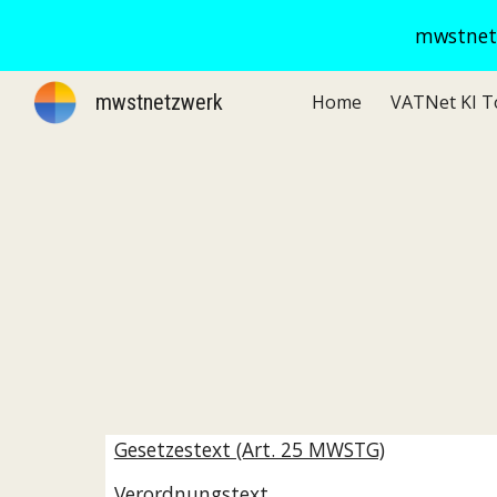
mwstnetz
Sk
mwstnetzwerk
Home
Gesetzestext (Art. 25 MWSTG)
Verordnungstext