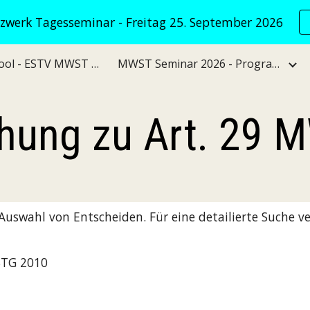
werk Tagesseminar - Freitag 25. September 2026
ip to main content
Skip to navigat
VATNet KI Tool - ESTV MWST Verwaltungspraxis
MWST Seminar 2026 - Programm
hung zu Art. 29
e Auswahl von Entscheiden. Für eine detailierte Suche v
STG 2010