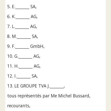
5. E._______ SA,
6. K._______ AG,
7. L._______ AG,
8. M._______ SA,
9. F._______ GmbH,
10. G._______ AG,
11. H._______ AG,
12. I._______ SA,
13. LE GROUPE TVA J._______,
tous représentés par Me Michel Bussard,
recourants,