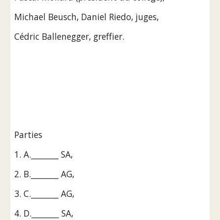
Michael Beusch, Daniel Riedo, juges,
Cédric Ballenegger, greffier.
Parties
1. A._______ SA,
2. B._______ AG,
3. C._______ AG,
4. D._______ SA,